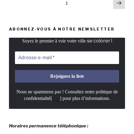
Pagination
Pag
Page
1
suiv
des
publications
ABONNEZ-VOUS À NOTRE NEWSLETTER
se colorer !
Soyez le premier à voir votre ville
Adresse
e-
mail
*
Nous ne spammons pas ! Consultez notre politique de
k
confidentialité[
lin
] pour plus d’informations.
Horaires permanence téléphonique :