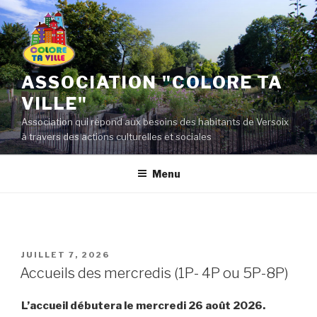
Aller
au
contenu
principal
ASSOCIATION "COLORE TA
VILLE"
Association qui répond aux besoins des habitants de Versoix
à travers des actions culturelles et sociales
Menu
PUBLIÉ
JUILLET 7, 2026
LE
Accueils des mercredis (1P- 4P ou 5P-8P)
L’accueil débutera le mercredi 26 août 2026.